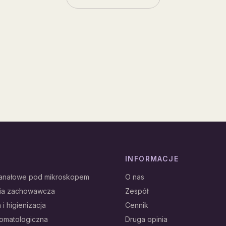
INFORMACJE
kanałowe pod mikroskopem
O nas
gia zachowawcza
Zespół
 i higienizacja
Cennik
tomatologiczna
Druga opinia