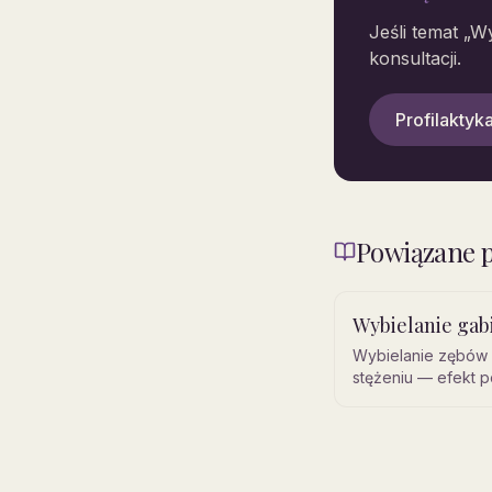
Jeśli temat „
Wy
konsultacji.
Profilaktyka
Powiązane p
Wybielanie ga
Wybielanie zębów 
stężeniu — efekt p