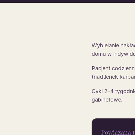
Wybielanie nakł
domu w indywidu
Pacjent codzienn
(nadtlenek karba
Cykl 2–4 tygodni
gabinetowe.
Powiązana 