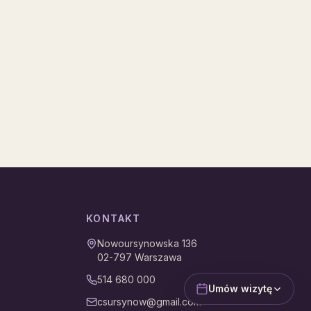
KONTAKT
Nowoursynowska 136
02-797
Warszawa
514 680 000
Umów wizytę
csursynow@gmail.com