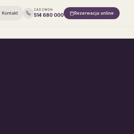
ZADZWOŃ
Kontakt
Rezerwacja online
514 680 000