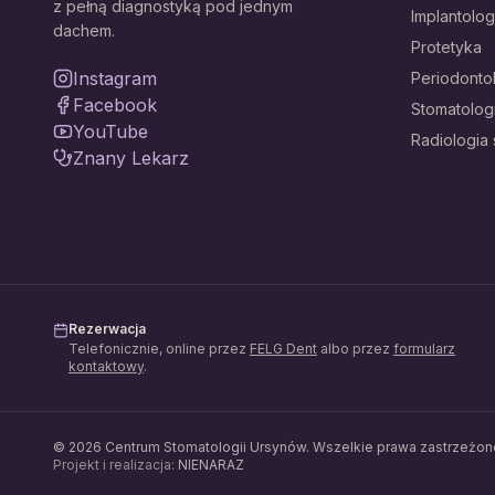
z pełną diagnostyką pod jednym
Implantolog
dachem.
Protetyka
Instagram
Periodonto
Facebook
Stomatolog
YouTube
Radiologia
Znany Lekarz
Rezerwacja
Telefonicznie, online przez
FELG Dent
albo przez
formularz
kontaktowy
.
©
2026
Centrum Stomatologii Ursynów
. Wszelkie prawa zastrzeżon
Projekt i realizacja:
NIENARAZ