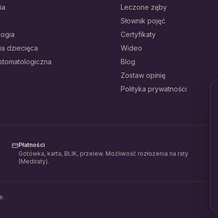
ia
Leczone zęby
Słownik pojęć
logia
Certyfikaty
ia dziecięca
Wideo
 stomatologiczna
Blog
Zostaw opinię
Polityka prywatności
Płatności
Gotówka, karta, BLIK, przelew. Możliwość rozłożenia na raty
(Mediraty).
e.