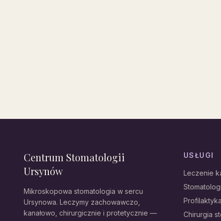
Centrum Stomatologii
USŁUGI
Ursynów
Leczenie 
Stomatolo
Mikroskopowa stomatologia w sercu
Profilaktyka
Ursynowa. Leczymy zachowawczo,
kanałowo, chirurgicznie i protetycznie —
Chirurgia s