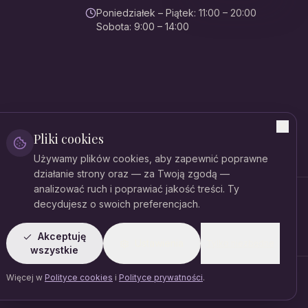
Poniedziałek – Piątek
:
11:00 – 20:00
Sobota
:
9:00 – 14:00
Pliki cookies
Używamy plików cookies, aby zapewnić poprawne
działanie strony oraz — za Twoją zgodą —
analizować ruch i poprawiać jakość treści. Ty
decydujesz o swoich preferencjach.
Dane rejestrowe
NIP:
521-379-81-54
Akceptuję
Ustawienia
Tylko niezbędne
wszystkie
Więcej w
Polityce cookies
i
Polityce prywatności
.
Polityka prywatności
Cookies
Regulamin organizacyjny
Dla pacjenta