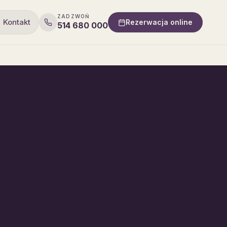
ZADZWOŃ
Kontakt
Rezerwacja online
514 680 000