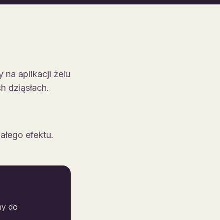
na aplikacji żelu
 dziąsłach.
ałego efektu.
my do