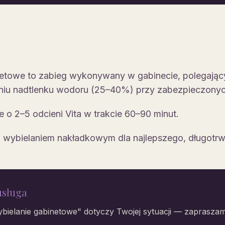
etowe to zabieg wykonywany w gabinecie, polegający 
niu nadtlenku wodoru (25–40%) przy zabezpieczonych
ie o 2–5 odcieni Vita w trakcie 60–90 minut.
 wybielaniem nakładkowym dla najlepszego, długotrw
usługa
bielanie gabinetowe
" dotyczy Twojej sytuacji — zaprasza