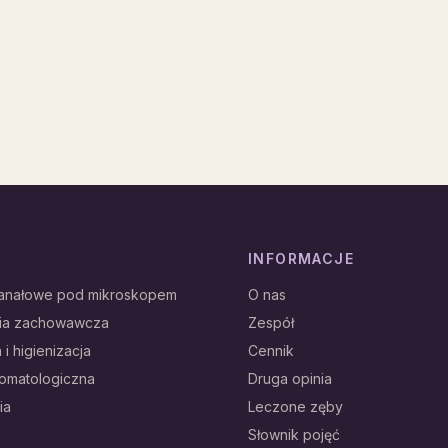
INFORMACJE
kanałowe pod mikroskopem
O nas
gia zachowawcza
Zespół
 i higienizacja
Cennik
tomatologiczna
Druga opinia
ia
Leczone zęby
Słownik pojęć