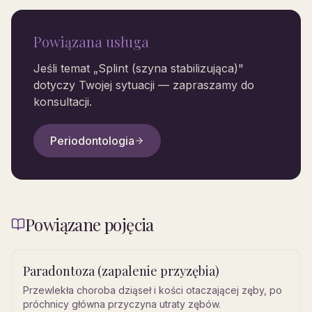
Powiązana usługa
Jeśli temat „
Splint (szyna stabilizująca)
"
dotyczy Twojej sytuacji — zapraszamy do
konsultacji.
Periodontologia
Powiązane pojęcia
Paradontoza (zapalenie przyzębia)
Przewlekła choroba dziąseł i kości otaczającej zęby, po
próchnicy główna przyczyna utraty zębów.