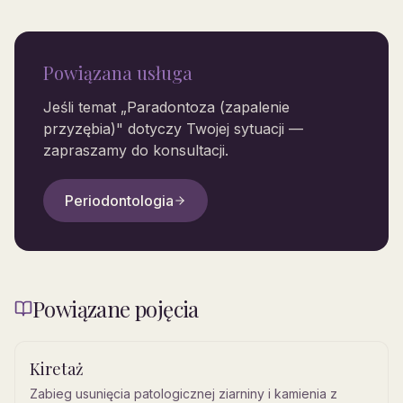
Powiązana usługa
Jeśli temat „
Paradontoza (zapalenie
przyzębia)
" dotyczy Twojej sytuacji —
zapraszamy do konsultacji.
Periodontologia
Powiązane pojęcia
Kiretaż
Zabieg usunięcia patologicznej ziarniny i kamienia z