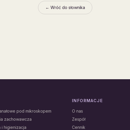
← Wróć do słownika
INFORMACJE
kanałowe pod mikroskopem
O nas
gia zachowawcza
Zespół
 i higienizacja
Cennik