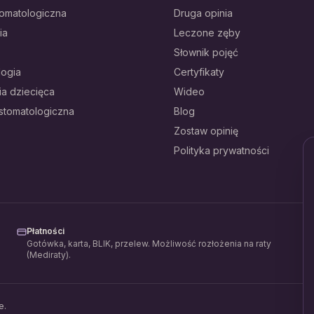
tomatologiczna
Druga opinia
ia
Leczone zęby
Słownik pojęć
logia
Certyfikaty
ia dziecięca
Wideo
 stomatologiczna
Blog
Zostaw opinię
Polityka prywatności
Płatności
Gotówka, karta, BLIK, przelew. Możliwość rozłożenia na raty
(Mediraty).
e.