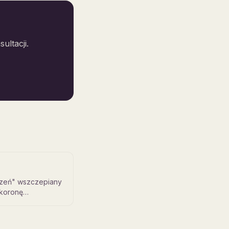
ultacji.
rzeń" wszczepiany
 koronę