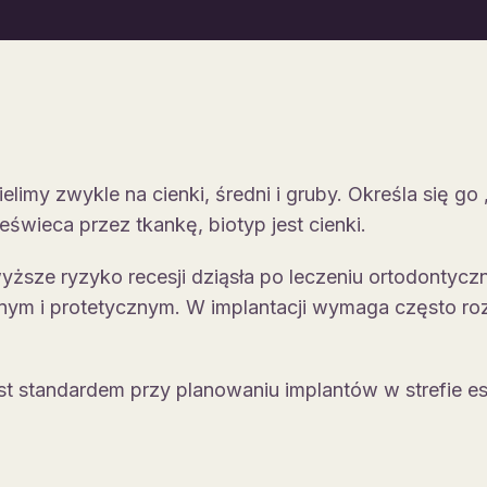
ielimy zwykle na cienki, średni i gruby. Określa się g
eświeca przez tkankę, biotyp jest cienki.
wyższe ryzyko recesji dziąsła po leczeniu ortodontycz
nym i protetycznym. W implantacji wymaga często r
st standardem przy planowaniu implantów w strefie es
.