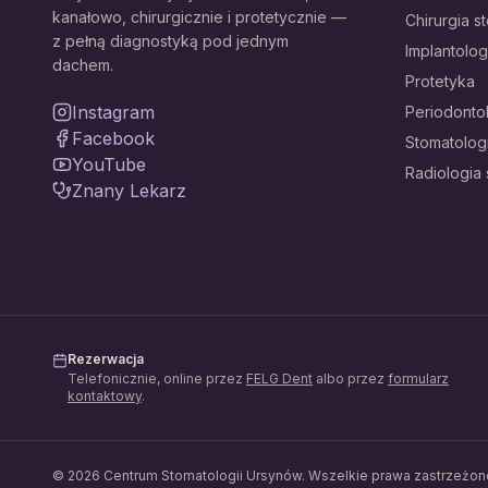
kanałowo, chirurgicznie i protetycznie —
Chirurgia s
z pełną diagnostyką pod jednym
Implantolog
dachem.
Protetyka
Instagram
Periodonto
Facebook
Stomatolog
YouTube
Radiologia
Znany Lekarz
Rezerwacja
Telefonicznie, online przez
FELG Dent
albo przez
formularz
kontaktowy
.
©
2026
Centrum Stomatologii Ursynów
. Wszelkie prawa zastrzeżon