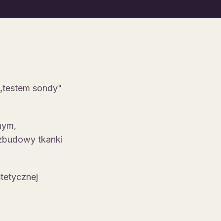
o „testem sondy"
nym,
ozbudowy tkanki
tetycznej