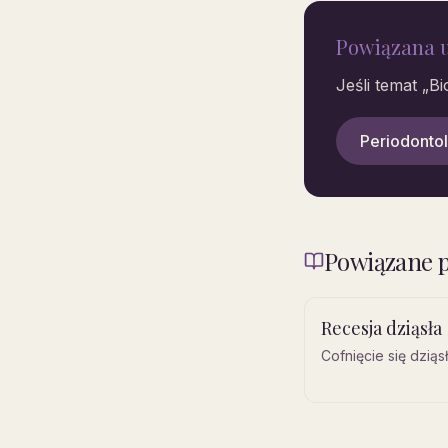
Powiązana 
Jeśli temat „
Bi
Periodonto
Powiązane p
Recesja dziąsła
Cofnięcie się dziąs