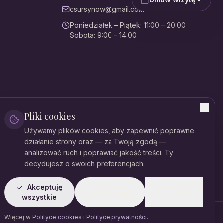
csursynow@gmail.com
Poniedziałek – Piątek
:
11:00 – 20:00
Sobota
:
9:00 – 14:00
Pliki cookies
Używamy plików cookies, aby zapewnić poprawne
działanie strony oraz — za Twoją zgodą —
analizować ruch i poprawiać jakość treści. Ty
decydujesz o swoich preferencjach.
Dane rejestrowe
NIP:
521-379-81-54
Akceptuję
Ustawienia
Tylko niezbędne
wszystkie
Więcej w
Polityce cookies
i
Polityce prywatności
.
Polityka prywatności
Cookies
Regulamin organizacyjny
Dla pacjenta