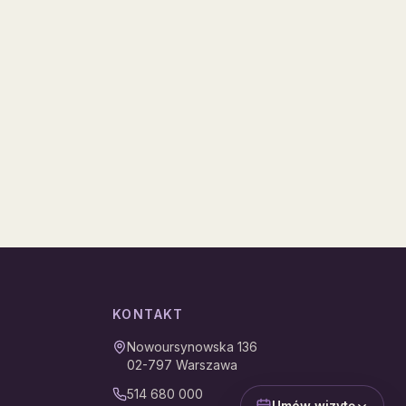
KONTAKT
Nowoursynowska 136
02-797
Warszawa
514 680 000
Umów wizytę