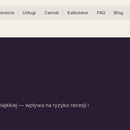
binecie
Usługi
Cennik
Kalkulator
FAQ
Blog
iękkiej — wpływa na ryzyko recesji i