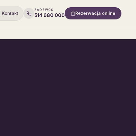
ZADZWOŃ
Kontakt
Rezerwacja online
514 680 000