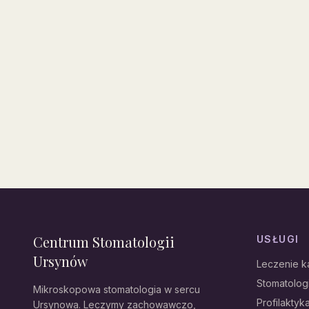
Centrum Stomatologii
USŁUGI
Ursynów
Leczenie 
Stomatolo
Mikroskopowa stomatologia w sercu
Profilaktyka
Ursynowa. Leczymy zachowawczo,