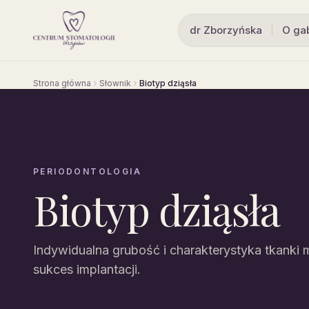
dr Zborzyńska
O ga
Strona główna
Słownik
Biotyp dziąsła
PERIODONTOLOGIA
Biotyp dziąsła
Indywidualna grubość i charakterystyka tkanki m
sukces implantacji.