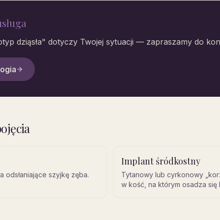
usługa
otyp dziąsła
" dotyczy Twojej sytuacji — zapraszamy do kons
logia
ojęcia
Implant śródkostny
ła odsłaniające szyjkę zęba.
Tytanowy lub cyrkonowy „ko
w kość, na którym osadza się
protetyczną.