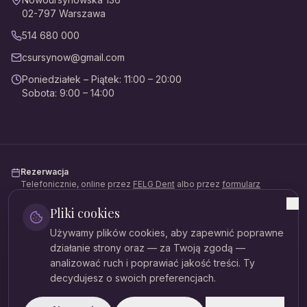
02-797
Warszawa
514 680 000
csursynow@gmail.com
Poniedziałek – Piątek
:
11:00 – 20:00
Sobota
:
9:00 – 14:00
Rezerwacja
Telefonicznie, online przez
FELG Dent
albo przez
formularz
kontaktowy
.
Pliki cookies
Płatności
Używamy plików cookies, aby zapewnić poprawne
Gotówka, karta, BLIK, przelew. Możliwość rozłożenia na raty
(Mediraty).
działanie strony oraz — za Twoją zgodą —
analizować ruch i poprawiać jakość treści. Ty
Dane rejestrowe
decydujesz o swoich preferencjach.
NIP:
521-379-81-54