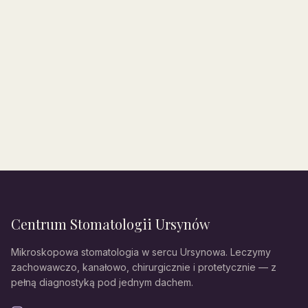
Centrum Stomatologii Ursynów
Mikroskopowa stomatologia w sercu Ursynowa. Leczymy
zachowawczo, kanałowo, chirurgicznie i protetycznie — z
pełną diagnostyką pod jednym dachem.