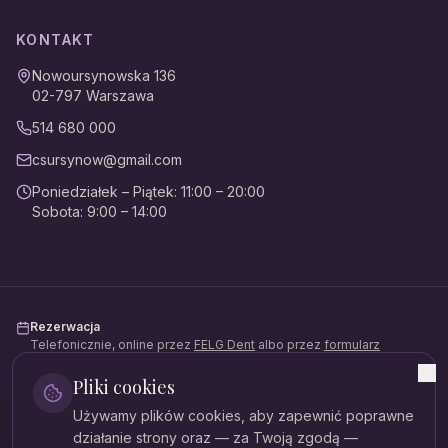
KONTAKT
Nowoursynowska 136
02-797
Warszawa
514 680 000
csursynow@gmail.com
Poniedziałek – Piątek
:
11:00 – 20:00
Sobota
:
9:00 – 14:00
Rezerwacja
Telefonicznie, online przez
FELG Dent
albo przez
formularz
kontaktowy
.
Pliki cookies
Płatności
Używamy plików cookies, aby zapewnić poprawne
Gotówka, karta, BLIK, przelew. Możliwość rozłożenia na raty
(Mediraty).
działanie strony oraz — za Twoją zgodą —