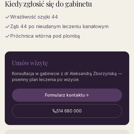
Kiedy zgłosić się do gabinetu
Wrażliwość szyjki 44
Ząb 44 po nieudanym leczeniu kanałowym
Próchnica wtórna pod plombą
Umów wizytę
Konsultacja w gabinecie z dr Aleksandrą Zborzyńską —
pisemny plan leczenia po wizycie.
Formularz kontaktu
514 680 000