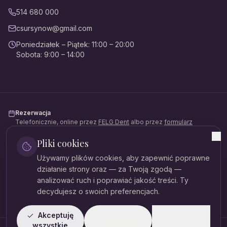
514 680 000
csursynow@gmail.com
Poniedziałek – Piątek
:
11:00 – 20:00
Sobota
:
9:00 – 14:00
Rezerwacja
Telefonicznie, online przez
FELG Dent
albo przez
formularz
kontaktowy
.
Pliki cookies
Płatności
Używamy plików cookies, aby zapewnić poprawne
Gotówka, karta, BLIK, przelew. Możliwość rozłożenia na raty
(Mediraty).
działanie strony oraz — za Twoją zgodą —
analizować ruch i poprawiać jakość treści. Ty
Dane rejestrowe
decydujesz o swoich preferencjach.
NIP:
521-379-81-54
Akceptuję
Ustawienia
Tylko niezbędne
wszystkie