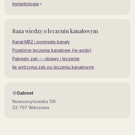
Implantologia
Baza wiedzy o leczeniu kanałowym
Kanał MB2 i pominięte kanały
Powtórne leczenie kanałowe (re-endo)
Pęknięty ząb — objawy i leczenie
Ile wytrzyma ząb po leczeniu kanałowym
Gabinet
Nowoursynowska 136
02-797
Warszawa