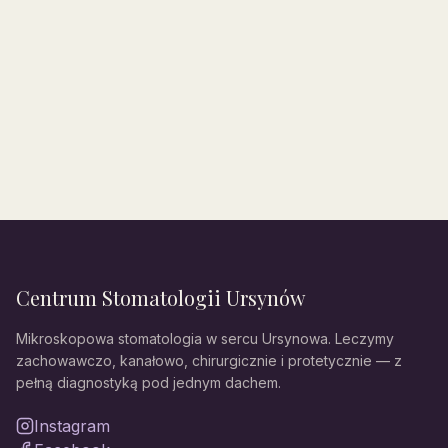
Centrum Stomatologii Ursynów
Mikroskopowa stomatologia w sercu Ursynowa. Leczymy
zachowawczo, kanałowo, chirurgicznie i protetycznie — z
pełną diagnostyką pod jednym dachem.
Instagram