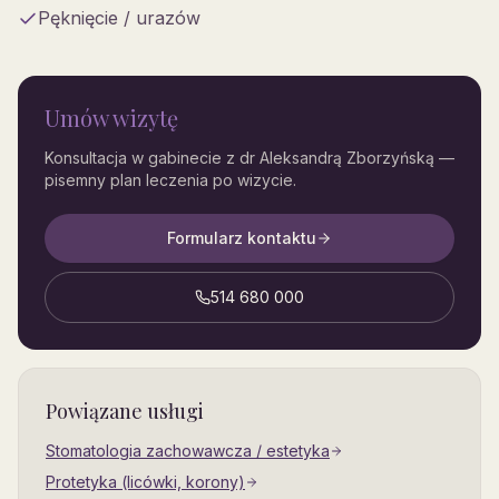
Pęknięcie / urazów
Umów wizytę
Konsultacja w gabinecie z dr Aleksandrą Zborzyńską —
pisemny plan leczenia po wizycie.
Formularz kontaktu
514 680 000
Powiązane usługi
Stomatologia zachowawcza / estetyka
Protetyka (licówki, korony)