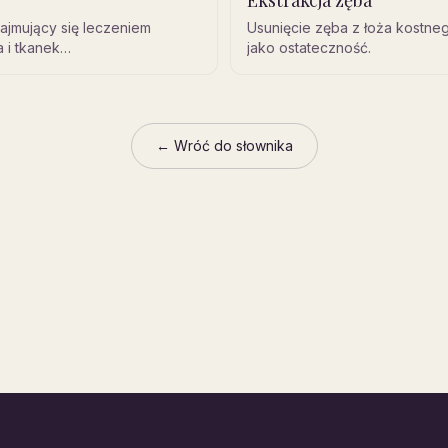
Ekstrakcja zęba
zajmujący się leczeniem
Usunięcie zęba z łoża kostne
 i tkanek
jako ostateczność.
wych.
← Wróć do słownika