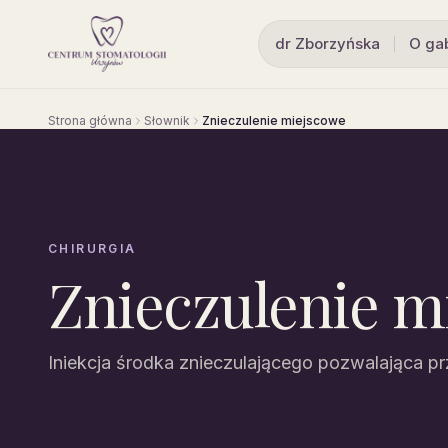
dr Zborzyńska
O ga
Strona główna
Słownik
Znieczulenie miejscowe
CHIRURGIA
Znieczulenie m
Iniekcja środka znieczulającego pozwalająca p