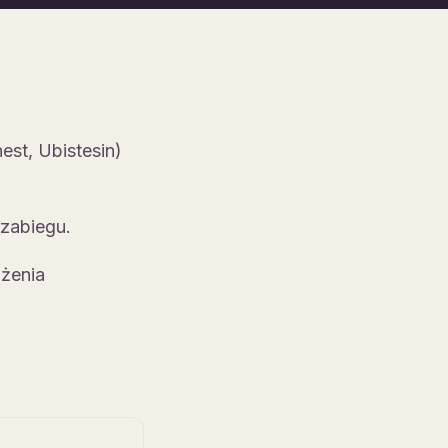
est, Ubistesin)
 zabiegu.
ążenia