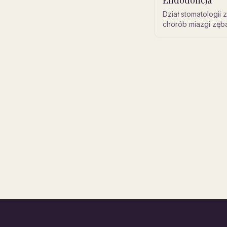
Endodoncja
Dział stomatologii 
chorób miazgi zęba
okołowierzchołko