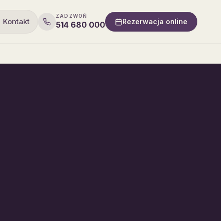
ZADZWOŃ
Kontakt
Rezerwacja online
514 680 000