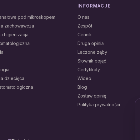
INFORMACJE
kanałowe pod mikroskopem
O nas
gia zachowawcza
Zespół
 i higienizacja
Cennik
tomatologiczna
Druga opinia
ia
Leczone zęby
Słownik pojęć
logia
Certyfikaty
ia dziecięca
Wideo
 stomatologiczna
Blog
Zostaw opinię
Polityka prywatności