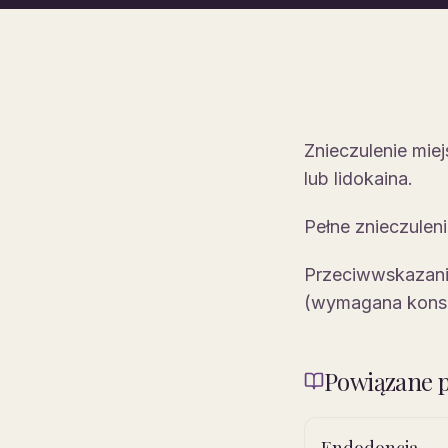
Znieczulenie mie
lub lidokaina.
Pełne znieczulen
Przeciwwskazania
(wymagana konsu
Powiązane p