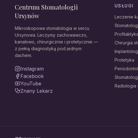
Centrum Stomatologii
USŁUGI
Ursynów
Leczenie 
Stomatolo
Mikroskopowa stomatologia w sercu
Profilaktyka
Ursynowa. Leczymy zachowawczo,
kanałowo, chirurgicznie i protetycznie —
Chirurgia s
z pełną diagnostyką pod jednym
Implantolog
dachem.
Protetyka
Instagram
Periodonto
Facebook
Stomatolog
YouTube
Radiologia
Znany Lekarz