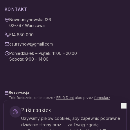
KONTAKT
Nowoursynowska 136
02-797
Warszawa
514 680 000
csursynow@gmail.com
Poniedziałek – Piątek
:
11:00 – 20:00
Sobota
:
9:00 – 14:00
Rezerwacja
Telefonicznie, online przez
FELG Dent
albo przez
formularz
kontaktowy
.
Pliki cookies
Płatności
Używamy plików cookies, aby zapewnić poprawne
Gotówka, karta, BLIK, przelew. Możliwość rozłożenia na raty
(Mediraty).
działanie strony oraz — za Twoją zgodą —