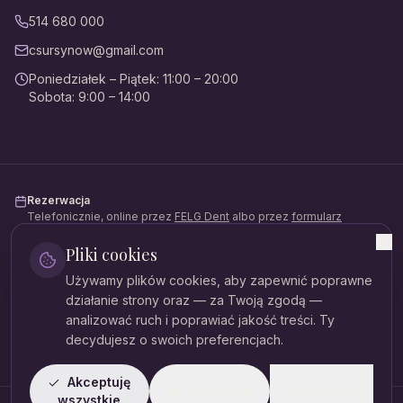
514 680 000
csursynow@gmail.com
Poniedziałek – Piątek
:
11:00 – 20:00
Sobota
:
9:00 – 14:00
Rezerwacja
Telefonicznie, online przez
FELG Dent
albo przez
formularz
kontaktowy
.
Pliki cookies
Płatności
Używamy plików cookies, aby zapewnić poprawne
Gotówka, karta, BLIK, przelew. Możliwość rozłożenia na raty
(Mediraty).
działanie strony oraz — za Twoją zgodą —
analizować ruch i poprawiać jakość treści. Ty
Dane rejestrowe
decydujesz o swoich preferencjach.
NIP:
521-379-81-54
Akceptuję
Ustawienia
Tylko niezbędne
wszystkie