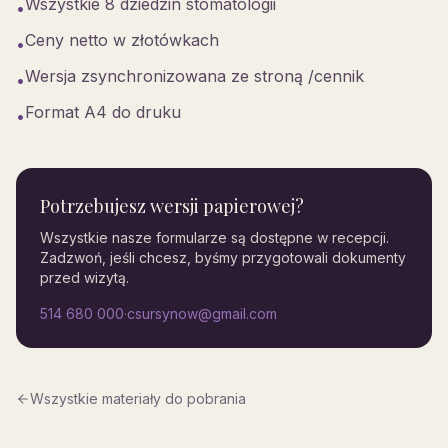
Wszystkie 8 dziedzin stomatologii
•
Ceny netto w złotówkach
•
Wersja zsynchronizowana ze stroną /cennik
•
Format A4 do druku
•
Potrzebujesz wersji papierowej?
Wszystkie nasze formularze są dostępne w recepcji.
Zadzwoń, jeśli chcesz, byśmy przygotowali dokumenty
przed wizytą.
514 680 000
·
csursynow@gmail.com
Wszystkie materiały do pobrania