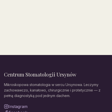
Centrum Stomatologii Ursynów
Mikroskopowa stomatologia w sercu Ursynowa. Leczymy
zachowawczo, kanałowo, chirurgicznie i protetycznie — z
pełną diagnostyką pod jednym dachem.
Instagram