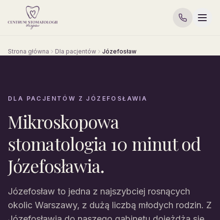
Strona główna
Dla pacjentów
Józefosław
DLA PACJENTÓW Z JÓZEFOSŁAWIA
Mikroskopowa
stomatologia 10 minut od
Józefosławia.
Józefosław to jedna z najszybciej rosnących
okolic Warszawy, z dużą liczbą młodych rodzin. Z
Józefosławia do naszego gabinetu dojeżdża się