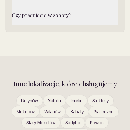
Tak — pierwsze wizyty mają charakter
Czy pracujecie w soboty?
adaptacyjny, bez ingerencji. Celem jest
pozytywne skojarzenie z gabinetem.
Tak — w soboty od 9:00 do 14:00. To wygodne
rozwiązanie dla rodzin z Józefosławia, które w
tygodniu pracują w Warszawie.
Inne lokalizacje, które obsługujemy
Ursynów
Natolin
Imielin
Stokłosy
Mokotów
Wilanów
Kabaty
Piaseczno
Stary Mokotów
Sadyba
Powsin