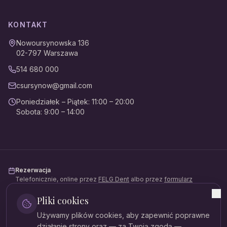
KONTAKT
Nowoursynowska 136
02-797
Warszawa
514 680 000
csursynow@gmail.com
Poniedziałek – Piątek
:
11:00 – 20:00
Sobota
:
9:00 – 14:00
Rezerwacja
Telefonicznie, online przez
FELG Dent
albo przez
formularz
kontaktowy
.
Pliki cookies
Płatności
Używamy plików cookies, aby zapewnić poprawne
Gotówka, karta, BLIK, przelew. Możliwość rozłożenia na raty
(Mediraty).
działanie strony oraz — za Twoją zgodą —